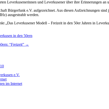
chteten Leverkusenerinnen und Leverkusener über ihre Erinnerungen an
haft Bürgerfunk e.V. aufgezeichnet. Aus diesen Aufzeichnungen sind je
Hz) ausgestrahlt werden.
 „Das Leverkusener Modell – Freizeit in den 50er Jahren in Leverku
erkusen in den 50ern
0ern: “Freizeit”
→
210
everkusen e.V.
ernet
gen im Internet