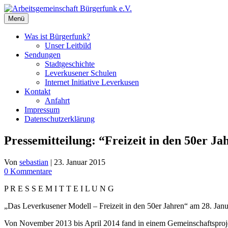
Zum
Inhalt
Menü
springen
Was ist Bürgerfunk?
Unser Leitbild
Sendungen
Stadtgeschichte
Leverkusener Schulen
Internet Initiative Leverkusen
Kontakt
Anfahrt
Impressum
Datenschutzerklärung
Pressemitteilung: “Freizeit in den 50er Ja
Von
sebastian
|
23. Januar 2015
0 Kommentare
P R E S S E M I T T E I L U N G
„Das Leverkusener Modell – Freizeit in den 50er Jahren“ am 28. Jan
Von November 2013 bis April 2014 fand in einem Gemeinschaftsprojek