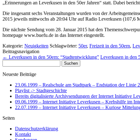
„Erinnerungen an Leverkusen in den 50er Jahren“ statt. Dabei beri
Die insgesamt sechs Veranstaltungen wurden von der Arbeitsgemeinsc
2015 jeweils mittwochs ab 20:04 Uhr auf Radio Leverkusen (107,6 M
Die nächste Sendung vom 28. Januar 2015 hat den Themenschwerpunkt
homepage www.buefu.de in das Internet eingestellt.
Kategorie:
Neuigkeiten
Schlagwörter:
50er
,
Freizeit in den 50ern
,
Lev
Beitragsnavigation
←
Leverkusen in den 50ern: “Stadtentwicklung”
Leverkusen in den 5
Suchen
nach:
Neueste Beiträge
23.06.1999 – Realschule am Stadtpark – Endstation der Linie 
Playlist -> Stadtgeschichte
Bereits digitalisierte Archivsendungen der Internet Initiative L
09.06.1999 – Internet Initiative Leverkusen – Krebshilfe im Int
22.07.1999 – Internet Initiative Leverkusen – Kuriose Mittelun
Seiten
Datenschutzerklärung
Kontakt
Sendungen