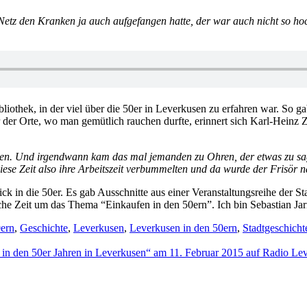
 Netz den Kranken ja auch aufgefangen hatte, der war auch nicht so ho
ibliothek, in der viel über die 50er in Leverkusen zu erfahren war. So
ner der Orte, wo man gemütlich rauchen durfte, erinnert sich Karl-Heinz
hten. Und irgendwann kam das mal jemanden zu Ohren, der etwas zu sage
iese Zeit also ihre Arbeitszeit verbummelten und da wurde der Frisör n
 in die 50er. Es gab Ausschnitte aus einer Veranstaltungsreihe der St
he Zeit um das Thema “Einkaufen in den 50ern”. Ich bin Sebastian Ja
0ern
,
Geschichte
,
Leverkusen
,
Leverkusen in den 50ern
,
Stadtgeschicht
n in den 50er Jahren in Leverkusen“ am 11. Februar 2015 auf Radio L