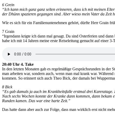
6 Grein
“Ich kann mich ganz ganz selten erinneren, dass ich mit meinen Elt
der Dhünn spazieren gegangen sind. Aber wieso mein Vater da Zeit hat
Wíe es sich für ein Familienuntenehmen gehört, dürfte Herr Grain fr
7 Grain
“Irgendann krigte ich dann mal gesagt. Da sind Osterferien und dann 
habe ich mit 14 Jahren meine erste Reiseleitung gemacht auf einer 3-
20:40 Uhr 4. Take
In den letzten Monaten gab es regelmäßige Gesprächsrunden in der St
man arbeiten war, sondern auch, wenn man mal krank war. Während man 
kommen. So erinnert sich auch Theo Bick, der damals bei Wupperman
8 Bick
“Es gab damals ja auch im Krankheitsfalle erstmal drei Karenztag
Nach sechs Wochen konnte der Kranke dann kommen, dann bekam er 5
Runden kamen. Das war eine harte Zeit.”
Das hatte dann aber auch zur Folge, dass man wirklich erst nicht mehr