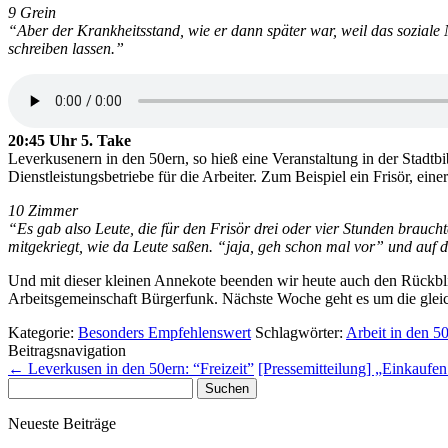
9 Grein
“Aber der Krankheitsstand, wie er dann später war, weil das soziale
schreiben lassen.”
20:45 Uhr 5. Take
Leverkusenern in den 50ern, so hieß eine Veranstaltung in der Stadtb
Dienstleistungsbetriebe für die Arbeiter. Zum Beispiel ein Frisör, ei
10 Zimmer
“Es gab also Leute, die für den Frisör drei oder vier Stunden brauc
mitgekriegt, wie da Leute saßen. “jaja, geh schon mal vor” und auf d
Und mit dieser kleinen Annekote beenden wir heute auch den Rückblick
Arbeitsgemeinschaft Bürgerfunk. Nächste Woche geht es um die gleic
Kategorie:
Besonders Empfehlenswert
Schlagwörter:
Arbeit in den 5
Beitragsnavigation
←
Leverkusen in den 50ern: “Freizeit”
[Pressemitteilung] „Einkaufe
Suchen
nach:
Neueste Beiträge