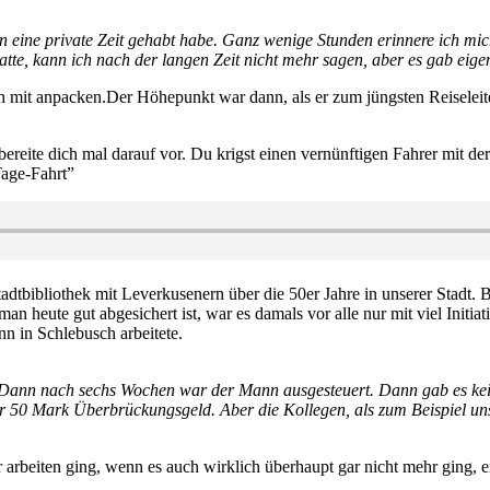
ern eine private Zeit gehabt habe. Ganz wenige Stunden erinnere ich
te, kann ich nach der langen Zeit nicht mehr sagen, aber es gab eigent
üh mit anpacken.Der Höhepunkt war dann, als er zum jüngsten Reiselei
bereite dich mal darauf vor. Du krigst einen vernünftigen Fahrer mit d
Tage-Fahrt”
adtbibliothek mit Leverkusenern über die 50er Jahre in unserer Stadt.
heute gut abgesichert ist, war es damals vor alle nur mit viel Initia
n in Schlebusch arbeitete.
e. Dann nach sechs Wochen war der Mann ausgesteuert. Dann gab es k
0 Mark Überbrückungsgeld. Aber die Kollegen, als zum Beispiel unser
 arbeiten ging, wenn es auch wirklich überhaupt gar nicht mehr ging, e