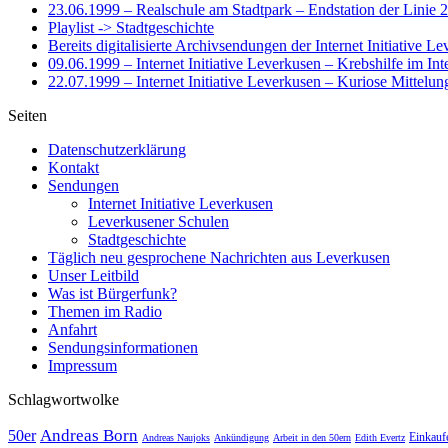
23.06.1999 – Realschule am Stadtpark – Endstation der Linie 
Playlist -> Stadtgeschichte
Bereits digitalisierte Archivsendungen der Internet Initiative L
09.06.1999 – Internet Initiative Leverkusen – Krebshilfe im Int
22.07.1999 – Internet Initiative Leverkusen – Kuriose Mittelun
Seiten
Datenschutzerklärung
Kontakt
Sendungen
Internet Initiative Leverkusen
Leverkusener Schulen
Stadtgeschichte
Täglich neu gesprochene Nachrichten aus Leverkusen
Unser Leitbild
Was ist Bürgerfunk?
Themen im Radio
Anfahrt
Sendungsinformationen
Impressum
Schlagwortwolke
Andreas Born
50er
Einkauf
Andreas Naujoks
Ankündigung
Arbeit in den 50ern
Edith Evertz