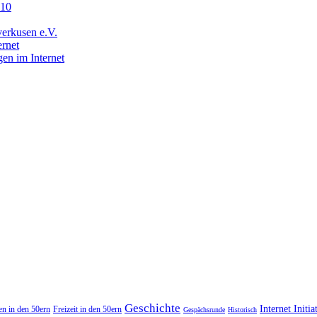
210
everkusen e.V.
ernet
gen im Internet
Geschichte
Internet Initia
en in den 50ern
Freizeit in den 50ern
Gespächsrunde
Historisch