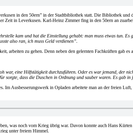
rkusen in den 50ern” in der Stadtbibliothek statt. Die Bibliothek und 
r Zeit in Leverkusen. Karl-Heinz Zimmer fing in den 50ern an zuarbeit
rstelle kam und hat die Einstellung gehabt: man muss etwas tun. Es g
usste also ran, ich muss Geld verdienen”.
keit, arbeiten zu gehen. Denn neben den gelernten Fachkräften gab es au
h war, eine Hilfstätigkeit durchzuführen. Oder es war jemand, der nich
r sorgte, dass die Duschen in Ordnung und sauber waren. Es gab in je
. Im Ausbesserungswerk in Opladen arbeitete man an der freien Luft,
eben, was noch vom Krieg übrig war. Davon konnte auch Hans Kürten b
rieg unter freiem Himmel.