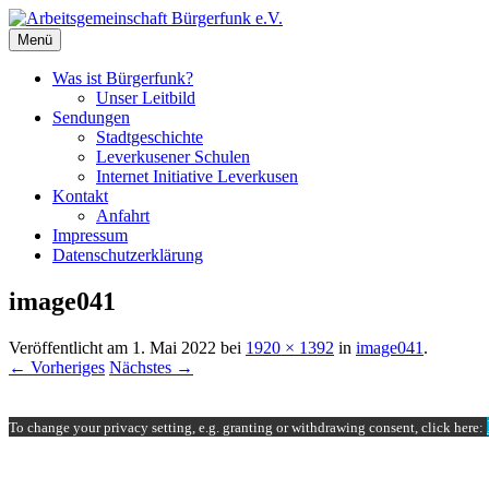
Zum
Inhalt
Menü
springen
Was ist Bürgerfunk?
Unser Leitbild
Sendungen
Stadtgeschichte
Leverkusener Schulen
Internet Initiative Leverkusen
Kontakt
Anfahrt
Impressum
Datenschutzerklärung
image041
Veröffentlicht am
1. Mai 2022
bei
1920 × 1392
in
image041
.
← Vorheriges
Nächstes →
To change your privacy setting, e.g. granting or withdrawing consent, click here: