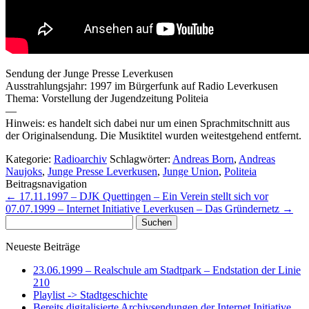
Sendung der Junge Presse Leverkusen
Ausstrahlungsjahr: 1997 im Bürgerfunk auf Radio Leverkusen
Thema: Vorstellung der Jugendzeitung Politeia
—
Hinweis: es handelt sich dabei nur um einen Sprachmitschnitt aus
der Originalsendung. Die Musiktitel wurden weitestgehend entfernt.
Kategorie:
Radioarchiv
Schlagwörter:
Andreas Born
,
Andreas
Naujoks
,
Junge Presse Leverkusen
,
Junge Union
,
Politeia
Beitragsnavigation
←
17.11.1997 – DJK Quettingen – Ein Verein stellt sich vor
07.07.1999 – Internet Initiative Leverkusen – Das Gründernetz
→
Suchen
nach:
Neueste Beiträge
23.06.1999 – Realschule am Stadtpark – Endstation der Linie
210
Playlist -> Stadtgeschichte
Bereits digitalisierte Archivsendungen der Internet Initiative