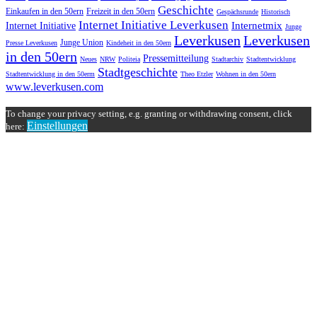
Geschichte
Einkaufen in den 50ern
Freizeit in den 50ern
Gespächsrunde
Historisch
Internet Initiative Leverkusen
Internetmix
Internet Initiative
Junge
Leverkusen
Leverkusen
Junge Union
Presse Leverkusen
Kindeheit in den 50ern
in den 50ern
Pressemitteilung
Neues
NRW
Politeia
Stadtarchiv
Stadtentwicklung
Stadtgeschichte
Stadtentwicklung in den 50erm
Theo Etzler
Wohnen in den 50ern
www.leverkusen.com
To change your privacy setting, e.g. granting or withdrawing consent, click
Einstellungen
here: