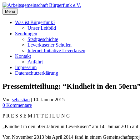
Zum
Inhalt
Menü
springen
Was ist Bürgerfunk?
Unser Leitbild
Sendungen
Stadtgeschichte
Leverkusener Schulen
Internet Initiative Leverkusen
Kontakt
Anfahrt
Impressum
Datenschutzerklärung
Pressemitteiliung: “Kindheit in den 50ern
Von
sebastian
|
10. Januar 2015
0 Kommentare
P R E S S E M I T T E I L U N G
„Kindheit in den 50er Jahren in Leverkusen“ am 14. Januar 2015 au
Von November 2013 bis April 2014 fand in einem Gemeinschaftsprojek