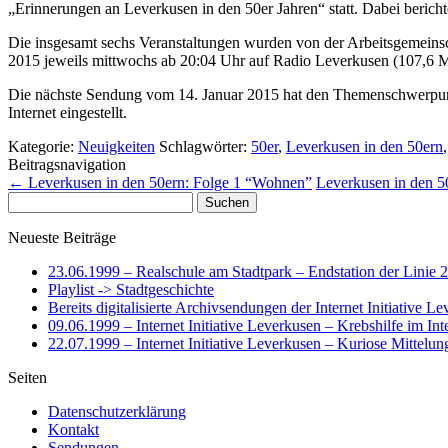
„Erinnerungen an Leverkusen in den 50er Jahren“ statt. Dabei beri
Die insgesamt sechs Veranstaltungen wurden von der Arbeitsgemeinsc
2015 jeweils mittwochs ab 20:04 Uhr auf Radio Leverkusen (107,6 M
Die nächste Sendung vom 14. Januar 2015 hat den Themenschwerpunk
Internet eingestellt.
Kategorie:
Neuigkeiten
Schlagwörter:
50er
,
Leverkusen in den 50ern
Beitragsnavigation
←
Leverkusen in den 50ern: Folge 1 “Wohnen”
Leverkusen in den 5
Suchen
nach:
Neueste Beiträge
23.06.1999 – Realschule am Stadtpark – Endstation der Linie 
Playlist -> Stadtgeschichte
Bereits digitalisierte Archivsendungen der Internet Initiative L
09.06.1999 – Internet Initiative Leverkusen – Krebshilfe im Int
22.07.1999 – Internet Initiative Leverkusen – Kuriose Mittelun
Seiten
Datenschutzerklärung
Kontakt
Sendungen