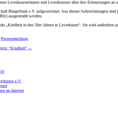
chteten Leverkusenerinnen und Leverkusener über ihre Erinnerungen an
haft Bürgerfunk e.V. aufgezeichnet. Aus diesen Aufzeichnungen sind je
Hz) ausgestrahlt werden.
t „Kindheit in den 50er Jahren in Leverkusen“. Sie wird außerdem 
,
Pressemitteilung
0ern: “Kindheit”
→
210
everkusen e.V.
ernet
gen im Internet